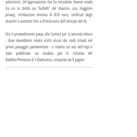
astensioni). Un'approvazione che ha introdotto diverse novità 
tra cui la stretta sui 'furbetti' del divorzio, una maggiore 
privacy, retribuzione minima di 858 euro, certificati degli 
stranieri e aumento fino a 45mila euro dell'anticipo del tfs.
Ora il provvedimento passa alla Camera per la seconda lettura 
- dove dovrebbero essere sciolti alcuni dei nodi rimasti nel 
primo passaggio parlamentare - e intanto sul sito dell'Inps è 
stato pubblicato un modulo per la richiesta del 
Reddito/Pensione di Cittadinanza, composto da 9 pagine