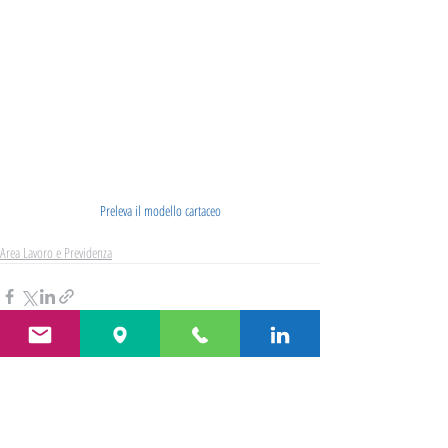
Preleva il modello cartaceo
Area Lavoro e Previdenza
Post recenti
Mostra tutti