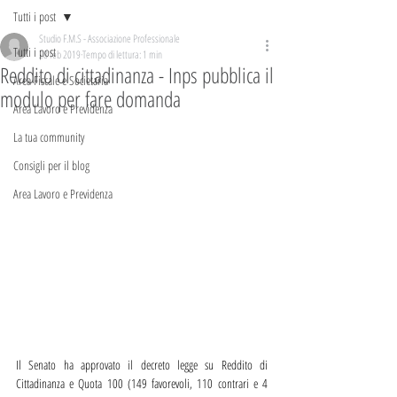
Tutti i post
Studio F.M.S - Associazione Professionale
Tutti i post
28 feb 2019
Tempo di lettura: 1 min
Reddito di cittadinanza - Inps pubblica il
Area Fiscale e Societaria
modulo per fare domanda
Area Lavoro e Previdenza
La tua community
Consigli per il blog
Area Lavoro e Previdenza
Il Senato ha approvato il decreto legge su Reddito di 
Cittadinanza e Quota 100 (149 favorevoli, 110 contrari e 4 