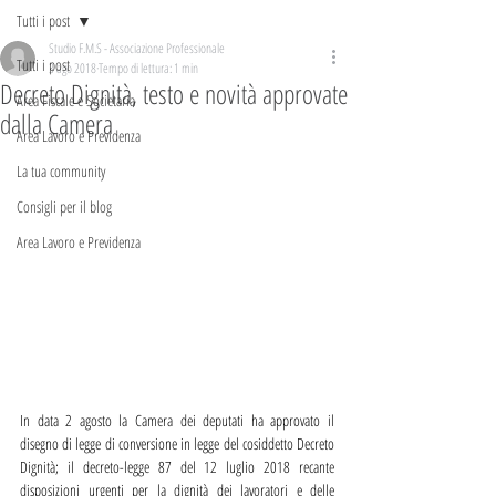
Tutti i post
Studio F.M.S - Associazione Professionale
Tutti i post
3 ago 2018
Tempo di lettura: 1 min
Decreto Dignità, testo e novità approvate
Area Fiscale e Societaria
dalla Camera
Area Lavoro e Previdenza
La tua community
Consigli per il blog
Area Lavoro e Previdenza
In data 2 agosto la Camera dei deputati ha approvato il 
disegno di legge di conversione in legge del cosiddetto Decreto 
Dignità; il decreto-legge 87 del 12 luglio 2018 recante 
disposizioni urgenti per la dignità dei lavoratori e delle 