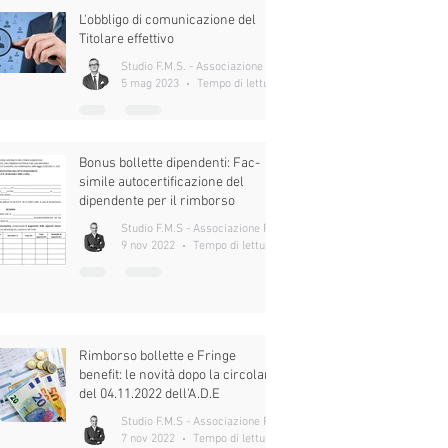
L'obbligo di comunicazione del
Titolare effettivo
Studio F.M.S. - Associazione Professionale
5 mag 2023
Tempo di lettura: 4 min
Bonus bollette dipendenti: Fac-
simile autocertificazione del
dipendente per il rimborso
Studio F.M.S - Associazione Professionale
9 nov 2022
Tempo di lettura: 2 min
Rimborso bollette e Fringe
benefit: le novità dopo la circolare
del 04.11.2022 dell'A.D.E
Studio F.M.S - Associazione Professionale
7 nov 2022
Tempo di lettura: 5 min