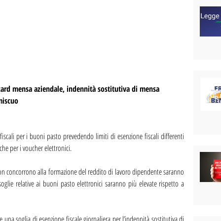
card mensa aziendale, indennità sostitutiva di mensa
miscuo
scali per i buoni pasto prevedendo limiti di esenzione fiscali differenti 
che per i voucher elettronici.
 non concorrono alla formazione del reddito di lavoro dipendente saranno 
oglie relative ai buoni pasto elettronici saranno più elevate rispetto a 
una soglia di esenzione fiscale giornaliera per l’indennità sostitutiva di 