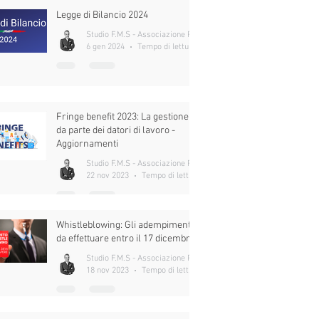
Legge di Bilancio 2024
Studio F.M.S - Associazione Professionale
6 gen 2024
Tempo di lettura: 16 min
Fringe benefit 2023: La gestione
da parte dei datori di lavoro -
Aggiornamenti
Studio F.M.S - Associazione Professionale
22 nov 2023
Tempo di lettura: 7 min
Whistleblowing: Gli adempimenti
da effettuare entro il 17 dicembre.
Studio F.M.S - Associazione Professionale
18 nov 2023
Tempo di lettura: 9 min