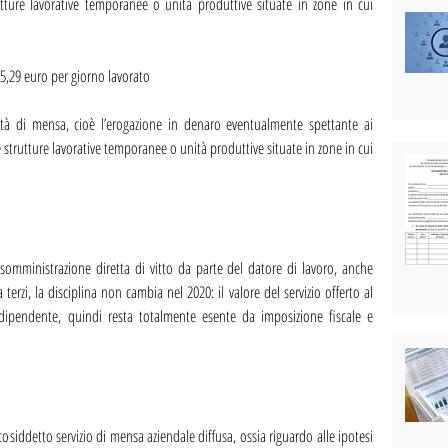
utture lavorative temporanee o unità produttive situate in zone in cui 
 5,29 euro per giorno lavorato 
ità di mensa, cioè l’erogazione in denaro eventualmente spettante ai 
 strutture lavorative temporanee o unità produttive situate in zone in cui 
somministrazione diretta di vitto da parte del datore di lavoro, anche 
rzi, la disciplina non cambia nel 2020: il valore del servizio offerto al 
dipendente, quindi resta totalmente esente da imposizione fiscale e 
cosiddetto servizio di mensa aziendale diffusa, ossia riguardo alle ipotesi 