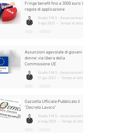
Fringe benefit fino a 3000 euro: Le
regole di applicazione
Studio F.M.S - Associazione Professionale
5 ago 2023
Tempo di lettura: 6 min
Assunzioni agevolate di giovani e
donne: via libera della
Commissione UE
Studio F.M.S - Associazione Professionale
21 giu 2023
Tempo di lettura: 5 min
Gazzetta Ufficiale:Pubblicato il
“Decreto Lavoro”
Studio F.M.S - Associazione Professionale
6 mag 2023
Tempo di lettura: 11 min