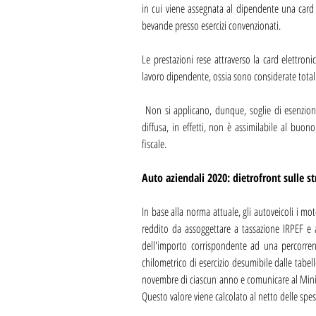
in cui viene assegnata al dipendente una card e
bevande presso esercizi convenzionati.
Le prestazioni rese attraverso la card elettron
lavoro dipendente, ossia sono considerate total
 Non si applicano, dunque, soglie di esenzione giornaliera, ma l’esenzione è integrale: il servizio di mensa aziendale 
diffusa, in effetti, non è assimilabile al buon
fiscale.
Auto aziendali 2020: dietrofront sulle st
In base alla norma attuale, gli autoveicoli i mo
reddito da assoggettare a tassazione IRPEF e a
dell'importo corrispondente ad una percorrenz
chilometrico di esercizio desumibile dalle tabell
novembre di ciascun anno e comunicare al Minist
Questo valore viene calcolato al netto delle sp