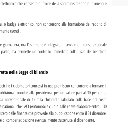
lettronica che consente di fruire della somministrazione di alimenti e 
ica, o badge elettronico, non concorrono alla formazione del reddito di 
mente esenti .
o pasto, ma permette un controllo immediato sull’utilizzo del beneficio 
retta nella Legge di bilancio
tocicli e i ciclomotori concessi in uso promiscuo concorrono a formare il 
ddizionali nonchè alla previdenza, per un valore pari al 30 per cento 
a convenzionale di 15 mila chilometri calcolato sulla base del costo 
e nazionali che l'ACI (Automobile club d'Italia) deve elaborare entro il 30 
ero delle finanze che provvede alla pubblicazione entro il 31 dicembre. 
ese di compartecipazione eventualmente trattenute al dipendente.