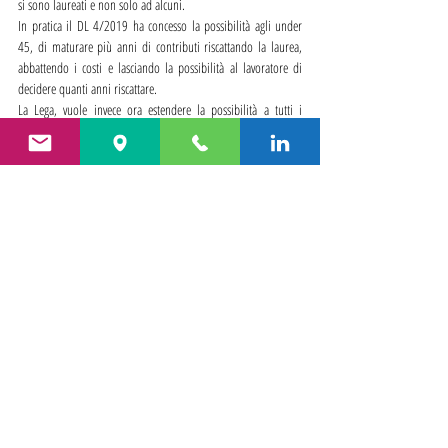
si sono laureati e non solo ad alcuni.
In pratica il DL 4/2019 ha concesso la possibilità agli under 
45, di maturare più anni di contributi riscattando la laurea, 
abbattendo i costi e lasciando la possibilità al lavoratore di 
decidere quanti anni riscattare.
La Lega, vuole invece ora estendere la possibilità a tutti i 
laureati di poter beneficiare del riscatto flessibile della laurea, 
senza tenere conto dell’età anagrafica.
Bisogna però specificare che, anche se l’emendamento dovesse 
essere approvato, il riscatto flessibile sarebbe comunque 
riservato ai periodi successivi al 31 dicembre del 1995, da 
valorizzare con il sistema contributivo per il calcolo della 
pensione.
Area Lavoro e Previdenza