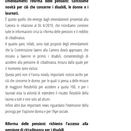
Emendamenti riforma delle pensioni: tantissime 
novità per ciò che concerne i disabili, le donne e i 
laureati.
È questo quello che emerge dagli emendamenti presentati alla 
Camera in relazione al DL 4/2019, che ricordiamo contiene 
tutte le informazioni circa la riforma delle pensioni e il reddito 
di cittadinanza.
A quanto pare, infatti, sono stati proposti degli emendamenti 
che la Commissione lavoro alla Camera dovrà approvare, che 
mirano a favorire in primis i disabili, consentendogli di 
accedere alla pensione di cittadinanza, misura dalla quale per 
il momento sono esclusi.
Questa però non è l’unica novità, importanti notizie anche per 
ciò che concerne le donne, per le quali si pensa a delle misure 
di maggiore flessibilità per accedere a quota 100, e per i 
laureati vista la volontà di estendere il riscatto flessibile della 
laurea a tutti e non solo ad alcuni.
Infine altre due importanti news riguardano l’estensione della 
proroga per l’opzione donna e per l’Ape sociale.
Riforma delle pensioni: richiesto l’accesso alla 
pensione di cittadinanza per i disabili