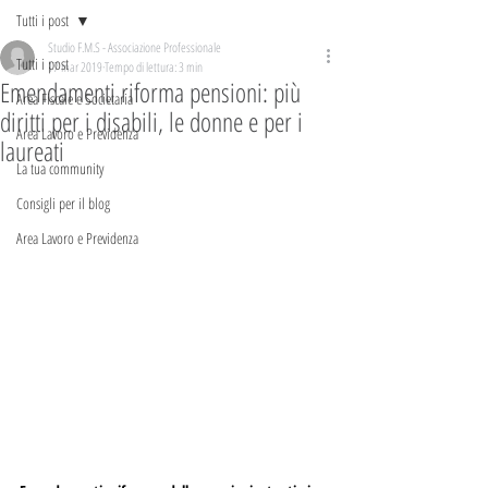
Tutti i post
Studio F.M.S - Associazione Professionale
Tutti i post
17 mar 2019
Tempo di lettura: 3 min
Emendamenti riforma pensioni: più
Area Fiscale e Societaria
diritti per i disabili, le donne e per i
Area Lavoro e Previdenza
laureati
La tua community
Consigli per il blog
Area Lavoro e Previdenza