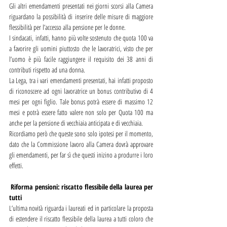
Gli altri emendamenti presentati nei giorni scorsi alla Camera 
riguardano la possibilità di inserire delle misure di maggiore 
flessibilità per l’accesso alla pensione per le donne.
I sindacati, infatti, hanno più volte sostenuto che quota 100 va 
a favorire gli uomini piuttosto che le lavoratrici, visto che per 
l’uomo è più facile raggiungere il requisito dei 38 anni di 
contributi rispetto ad una donna.
La Lega, tra i vari emendamenti presentati, hai infatti proposto 
di riconoscere ad ogni lavoratrice un bonus contributivo di 4 
mesi per ogni figlio. Tale bonus potrà essere di massimo 12 
mesi e potrà essere fatto valere non solo per Quota 100 ma 
anche per la pensione di vecchiaia anticipata e di vecchiaia.
Ricordiamo però che queste sono solo ipotesi per il momento, 
dato che la Commissione lavoro alla Camera dovrà approvare 
gli emendamenti, per far sì che questi inizino a produrre i loro 
effetti.
Riforma pensioni: riscatto flessibile della laurea per 
tutti
L’ultima novità riguarda i laureati ed in particolare la proposta 
di estendere il riscatto flessibile della laurea a tutti coloro che 