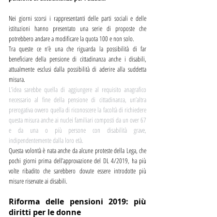
Nei giorni scorsi i rappresentanti delle parti sociali e delle 
istituzioni hanno presentato una serie di proposte che 
potrebbero andare a modificare la quota 100 e non solo.
Tra queste ce n’è una che riguarda la possibilità di far 
beneficiare della pensione di cittadinanza anche i disabili, 
attualmente esclusi dalla possibilità di aderire alla suddetta 
misura.
L’idea sarebbe quella di aggiungere al requisito anagrafico 
necessario al fine della pensione di cittadinanza, un’altra 
prerogativa ovvero quella di riconoscere la facoltà di richiedere 
questa misura anche ai nuclei familiari composti da un over 67 
e da una o più persone con disabilità grave, 
indipendentemente dalla loro età.
Questa volontà è nata anche da alcune proteste della Lega, che 
pochi giorni prima dell’approvazione del DL 4/2019, ha più 
volte ribadito che sarebbero dovute essere introdotte più 
misure riservate ai disabili.
Riforma delle pensioni 2019: più 
diritti per le donne