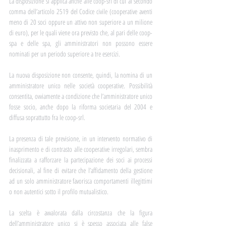
La disposizione si applica anche alle coop-srl di cui al secondo 
comma dell’articolo 2519 del Codice civile (cooperative aventi 
meno di 20 soci oppure un attivo non superiore a un milione 
di euro), per le quali viene ora previsto che, al pari delle coop-
spa e delle spa, gli amministratori non possono essere 
nominati per un periodo superiore a tre esercizi.
La nuova disposizione non consente, quindi, la nomina di un 
amministratore unico nelle società cooperative. Possibilità 
consentita, ovviamente a condizione che l’amministratore unico 
fosse socio, anche dopo la riforma societaria del 2004 e 
diffusa soprattutto fra le coop-srl. 
La presenza di tale previsione, in un intervento normativo di 
inasprimento e di contrasto alle cooperative irregolari, sembra 
finalizzata a rafforzare la partecipazione dei soci ai processi 
decisionali, al fine di evitare che l’affidamento della gestione 
ad un solo amministratore favorisca comportamenti illegittimi 
o non autentici sotto il profilo mutualistico. 
La scelta è avvalorata dalla circostanza che la figura 
dell’amministratore unico si è spesso associata alle false 