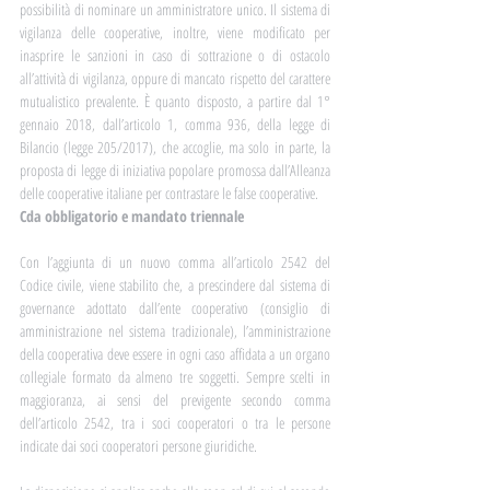
possibilità di nominare un amministratore unico. Il sistema di 
vigilanza delle cooperative, inoltre, viene modificato per 
inasprire le sanzioni in caso di sottrazione o di ostacolo 
all’attività di vigilanza, oppure di mancato rispetto del carattere 
mutualistico prevalente. È quanto disposto, a partire dal 1° 
gennaio 2018, dall’articolo 1, comma 936, della legge di 
Bilancio (legge 205/2017), che accoglie, ma solo in parte, la 
proposta di legge di iniziativa popolare promossa dall’Alleanza 
delle cooperative italiane per contrastare le false cooperative. 
Cda obbligatorio e mandato triennale 
Con l’aggiunta di un nuovo comma all’articolo 2542 del 
Codice civile, viene stabilito che, a prescindere dal sistema di 
governance adottato dall’ente cooperativo (consiglio di 
amministrazione nel sistema tradizionale), l’amministrazione 
della cooperativa deve essere in ogni caso affidata a un organo 
collegiale formato da almeno tre soggetti. Sempre scelti in 
maggioranza, ai sensi del previgente secondo comma 
dell’articolo 2542, tra i soci cooperatori o tra le persone 
indicate dai soci cooperatori persone giuridiche. 