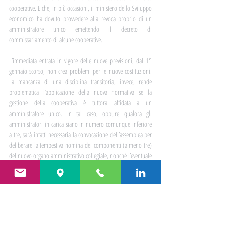
cooperative. E che, in più occasioni, il ministero dello Sviluppo 
economico ha dovuto provvedere alla revoca proprio di un 
amministratore unico emettendo il decreto di 
commissariamento di alcune cooperative.
L’immediata entrata in vigore delle nuove previsioni, dal 1° 
gennaio scorso, non crea problemi per le nuove costituzioni. 
La mancanza di una disciplina transitoria, invece, rende 
problematica l’applicazione della nuova normativa se la 
gestione della cooperativa è tuttora affidata a un 
amministratore unico. In tal caso, oppure qualora gli 
amministratori in carica siano in numero comunque inferiore 
a tre, sarà infatti necessaria la convocazione dell’assemblea per 
deliberare la tempestiva nomina dei componenti (almeno tre) 
del nuovo organo amministrativo collegiale, nonché l’eventuale 
modifica statutaria. 
Area Fiscale e Societaria