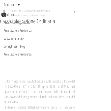
Tutti i post
Studio F.M.S - Associazione Professionale
Tutti i post
17 giu 2016
Tempo di lettura: 1 min
Cassa integrazione Ordinaria
Area Fiscale e Societaria
Area Lavoro e Previdenza
La tua community
Consigli per il blog
Area Lavoro e Previdenza
Entra in vigore con la pubblicazione sulla Gazzetta Ufficiale del 
14.06.2016 n.137  il D.M. 15 aprile 2016, n. 95442,  nel 
quale sono definiti i criteri per l'esame delle domande di 
concessione dell'integrazione salariale ordinaria decorrenti dal 
01.01.2016. 
Il decreto analizza dettagliatamente le causali di intervento 