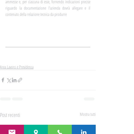
ammesse e, per ciascuna di esse, fornendo indicazioni precise 
riguardo la documentazione l’azienda dovrà allegare e il 
contenuto della relazione tecnica da produrre
Circolare informativa di approfondimento
Area Lavoro e Previdenza
Post recenti
Mostra tutti