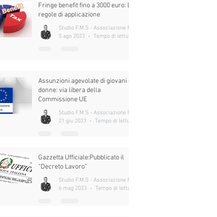
Fringe benefit fino a 3000 euro: Le
regole di applicazione
Studio F.M.S - Associazione Professionale
5 ago 2023
Tempo di lettura: 6 min
Assunzioni agevolate di giovani e
donne: via libera della
Commissione UE
Studio F.M.S - Associazione Professionale
21 giu 2023
Tempo di lettura: 5 min
Gazzetta Ufficiale:Pubblicato il
“Decreto Lavoro”
Studio F.M.S - Associazione Professionale
6 mag 2023
Tempo di lettura: 11 min