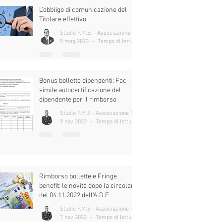
L'obbligo di comunicazione del
Titolare effettivo
Studio F.M.S. - Associazione Professionale
5 mag 2023
Tempo di lettura: 4 min
Bonus bollette dipendenti: Fac-
simile autocertificazione del
dipendente per il rimborso
Studio F.M.S - Associazione Professionale
9 nov 2022
Tempo di lettura: 2 min
Rimborso bollette e Fringe
benefit: le novità dopo la circolare
del 04.11.2022 dell'A.D.E
Studio F.M.S - Associazione Professionale
7 nov 2022
Tempo di lettura: 5 min