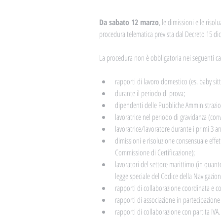
Da sabato 12 marzo
, le dimissioni e le riso
procedura telematica prevista dal Decreto 15 di
La procedura non è obbligatoria nei seguenti ca
rapporti di lavoro domestico (es. baby sitte
durante il periodo di prova;  
dipendenti delle Pubbliche Amministrazion
lavoratrice nel periodo di gravidanza (conv
lavoratrice/lavoratore durante i primi 3 an
dimissioni e risoluzione consensuale effett
Commissione di Certificazione);  
lavoratori del settore marittimo (in quant
legge speciale del Codice della Navigazione
rapporti di collaborazione coordinata e co
rapporti di associazione in partecipazione
rapporti di collaborazione con partita IVA.