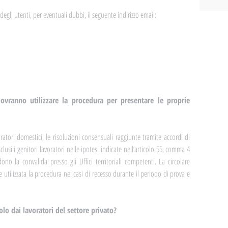
egli utenti, per eventuali dubbi, il seguente indirizzo email: 
ovranno utilizzare la procedura per presentare le proprie 
ratori domestici, le risoluzioni consensuali raggiunte tramite accordi di 
lusi i genitori lavoratori nelle ipotesi indicate nell’articolo 55, comma 4 
o la convalida presso gli Uffici territoriali competenti. La circolare 
utilizzata la procedura nei casi di recesso durante il periodo di prova e 
olo dai lavoratori del settore privato?