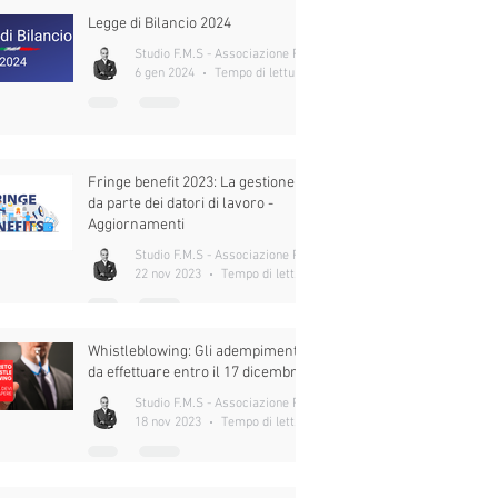
Legge di Bilancio 2024
Studio F.M.S - Associazione Professionale
6 gen 2024
Tempo di lettura: 16 min
Fringe benefit 2023: La gestione
da parte dei datori di lavoro -
Aggiornamenti
Studio F.M.S - Associazione Professionale
22 nov 2023
Tempo di lettura: 7 min
Whistleblowing: Gli adempimenti
da effettuare entro il 17 dicembre.
Studio F.M.S - Associazione Professionale
18 nov 2023
Tempo di lettura: 9 min