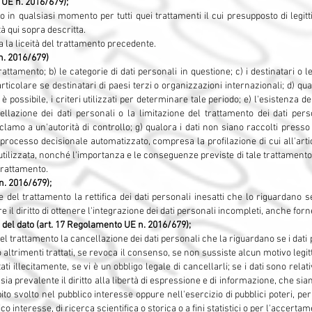
 UE n. 2016/679);
nso in qualsiasi momento per tutti quei trattamenti il cui presupposto di leg
tà qui sopra descritta.
la liceità del trattamento precedente.
n. 2016/679)
trattamento; b) le categorie di dati personali in questione; c) i destinatari o l
ticolare se destinatari di paesi terzi o organizzazioni internazionali; d) qu
 possibile, i criteri utilizzati per determinare tale periodo; e) l'esistenza del
cellazione dei dati personali o la limitazione del trattamento dei dati per
eclamo a un'autorità di controllo; g) qualora i dati non siano raccolti presso 
n processo decisionale automatizzato, compresa la profilazione di cui all'artic
utilizzata, nonché l'importanza e le conseguenze previste di tale trattamento pe
 trattamento.
n. 2016/679);
are del trattamento la rettifica dei dati personali inesatti che lo riguardano 
tre il diritto di ottenere l'integrazione dei dati personali incompleti, anche fo
 del dato (art. 17 Regolamento UE n. 2016/679);
re del trattamento la cancellazione dei dati personali che la riguardano se i dat
ti o altrimenti trattati, se revoca il consenso, se non sussiste alcun motivo l
attati illecitamente, se vi è un obbligo legale di cancellarli; se i dati sono re
ia prevalente il diritto alla libertà di espressione e di informazione, che si
to svolto nel pubblico interesse oppure nell'esercizio di pubblici poteri, per
co interesse, di ricerca scientifica o storica o a fini statistici o per l'accertame