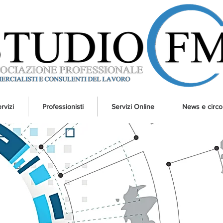
rvizi
Professionisti
Servizi Online
News e circol