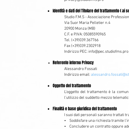
Identità e dati del Titolare del trattamento ( ai 
Studio F.M.S - Associazione Professio
Via Suor Maria Pelletier n.4
20900 Monza (MB)
C.F. e P.IVA: 05085590965
Tel. (+39)039.367766
Fax (+39)039.2302918
Indirizzo PEC: info@pec.studiofms.pro
Referente interno Privacy
Alessandro Fossati
Indirizzo email:
alessandro.fossati@s
Oggetto del trattamento
L’oggetto del trattamento è la comun
l’utilizzo del suddetto mezzo telemati
Finalità e base giuridica del trattamento
I suoi dati personali saranno trattati t
• Soddisfare una richiesta tramite l’i
• Concludere un contratto oppure ade