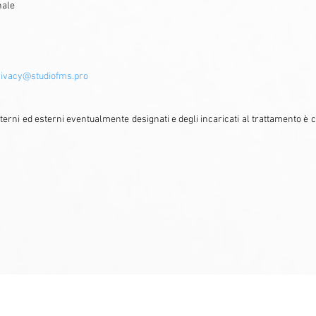
nale
rivacy@studiofms.pro
terni ed esterni eventualmente designati e degli incaricati al trattamento è c
azione Professionale
C.F e P.IVA : 05085590965 All rights reserved |
Pr