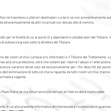
usi né trasmessi a ulteriori destinatari o a terzi se non preventivamente autor
le ed eventualmente da altri incaricati con dovuto atto di nomina.
ili per le finalità di cui al punto 2) a dipendenti e collaboratori del Titolare, 
 di outsourcing solo sotto la direttiva del Titolare.
rno dei nostri archivi cartacei e/o informatici e il Titolare del Trattamento, 
ee alla loro protezione, oltre che sistemi per ridurne l’abuso o l’alterazione.
oscenza saranno tenuti solo ed esclusivamente per i fini descritti dal punto
o dell’eliminazione di tutto ciò che la riguarda da tutti i nostri archivi, tranne
normativa cogente.
 in Paesi Extra Ue ma rimarranno conservati all’interno della nostra sede.
ento di cui alla presente informativa all’interessato è riconosciuto in qualsiasi