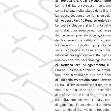
a) Revoca (art. 7, par. 3 Regolamento
Lei ha il diritto di revocare il conse
come indicato nella tabella delle finali
La revoca del consenso non pregiudica 
b) Accesso (art. 15 Regolamento UE 
Lei potrà richiedere a) le finalità del 
sono stati o saranno comunicati, in par
dati personali previsto oppure, se non è
del trattamento la rettifica o la can
trattamento; f) il diritto di proporre r
sulla loro origine; h) l'esistenza di u
informazioni significative sulla logica 
una copia dei dati personali oggetto di
c) Rettifica (art. 16 Regolamento UE 
Ella ha il diritto di ottenere dal titol
finalità del trattamento, Ella avrà inol
d) All’oblio ovvero alla cancellazione
Lei ha il diritto di ottenere dal titola
finalità per le quali sono stati raccol
di profilazione, se i dati sono stati tr
cancellazione può avvenire salvo che s
di legge o per l'esecuzione di un compi
sanità, a fini di archiviazione nel pubbli