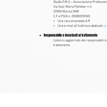
Studio F.M.S – Associazione Professio
Via Suor Maria Pelletier n.4
20900 Monza (MB)
C.F e P.IVA n. 05085590965
• Una raccomandata A.R
• Una e-mail all’indirizzo dedicato:
p
Responsabile e Incaricati al trattamento
L’elenco aggiornato dei responsabili in
trattamento
2018
Studio F.M.S Associ