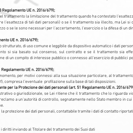
18 Regolamento UE n. 2016/679);
re del trattamento la limitazione del trattamento quando ha contestato l'esattez
re l'esattezza di tali dati personali) o se il trattamento sia illecito, ma Lei s
izzo o se le sono necessari per l'accertamento, l'esercizio o la difesa di un dir
amento UE n. 2016/679);
to strutturato, di uso comune e leggibile da dispositivo automatico i dati persona
ento si sia basato sul consenso, sul contratto e se il trattamento sia eff
 di un compito di interesse pubblico o connesso all'esercizio di pubblici pot
1 Regolamento UE n. 2016/679);
si momento, per motivi connessi alla sua situazione particolare, al trattament
o f), compresa l’eventuale profilazione sulla base di tali disposizioni.
te per la Protezione dei dati personali (art. 51 Regolamento UE n. 2016/679
rativo o giurisdizionale, se Lei ritiene che il trattamento che lo riguarda vi
rre reclamo a un'autorità di controllo, segnatamente nello Stato membro in cui
ne.
la protezione dei dati personali, contattabile tramite i dati di contatto riportat
diritti inviando al Titolare del trattamento dei Suoi dati