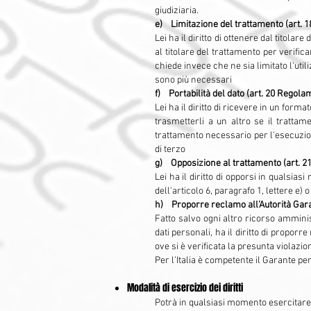
giudiziaria.
e) Limitazione del trattamento (art. 
Lei ha il diritto di ottenere dal titola
al titolare del trattamento per verifica
chiede invece che ne sia limitato l'util
sono più necessari
f) Portabilità del dato (art. 20 Regol
Lei ha il diritto di ricevere in un forma
trasmetterli a un altro se il trattam
trattamento necessario per l'esecuzione
di terzo
g) Opposizione al trattamento (art. 2
Lei ha il diritto di opporsi in qualsia
dell'articolo 6, paragrafo 1, lettere e) 
h) Proporre reclamo all’Autorità Garan
Fatto salvo ogni altro ricorso amminist
dati personali, ha il diritto di propo
ove si è verificata la presunta violazio
Per l’Italia è competente il Garante per 
Modalità di esercizio dei diritti
Potrà in qualsiasi momento esercitare i 