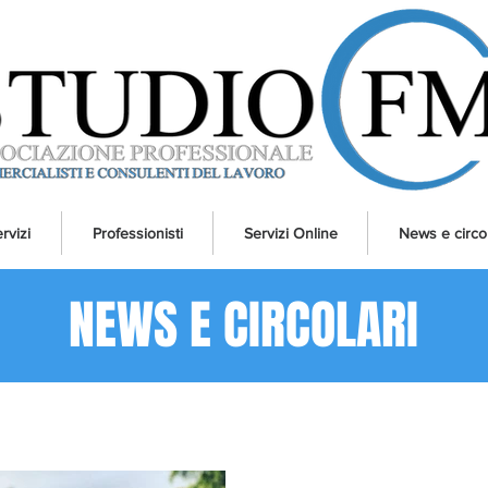
rvizi
Professionisti
Servizi Online
News e circol
NEWS E CIRCOLARI
Area Lavoro e Previdenza
La tua community
Consigli per il blog