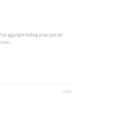
 Puoi aggiungere hashtag ai tuoi post per
 a cui...
ivacy Policy
|
Cookies
| Credits