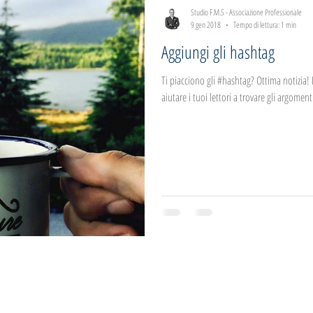
Studio F.M.S - Associazione Professionale
9 gen 2018
Tempo di lettura: 1 min
Aggiungi gli hashtag
Ti piacciono gli #hashtag? Ottima notizia!
aiutare i tuoi lettori a trovare gli argomenti
azione Professionale
C.F e P.IVA : 05085590965 All rights reserved |
Pr