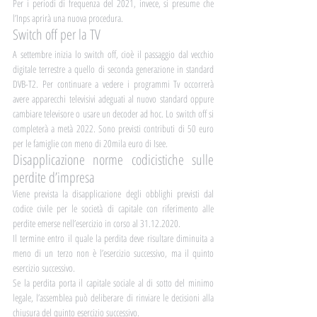
Per i periodi di frequenza del 2021, invece, si presume che 
l’Inps aprirà una nuova procedura.
Switch off per la TV	
A settembre inizia lo switch off, cioè il passaggio dal vecchio 
digitale terrestre a quello di seconda generazione in standard 
DVB-T2. Per continuare a vedere i programmi Tv occorrerà 
avere apparecchi televisivi adeguati al nuovo standard oppure 
cambiare televisore o usare un decoder ad hoc. Lo switch off si 
completerà a metà 2022. Sono previsti contributi di 50 euro 
per le famiglie con meno di 20mila euro di Isee.
Disapplicazione norme codicistiche sulle 
perdite d’impresa
Viene prevista la disapplicazione degli obblighi previsti dal 
codice civile per le società di capitale con riferimento alle 
perdite emerse nell’esercizio in corso al 31.12.2020.
Il termine entro il quale la perdita deve risultare diminuita a 
meno di un terzo non è l’esercizio successivo, ma il quinto 
esercizio successivo. 
Se la perdita porta il capitale sociale al di sotto del minimo 
legale, l’assemblea può deliberare di rinviare le decisioni alla 
chiusura del quinto esercizio successivo.