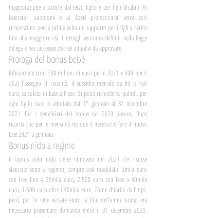
maggiorazione a partire dal terzo figlio e per figli disabili. Ai 
lavoratori autonomi e ai liberi professionisti verrà così 
riconosciuto per la prima volta un supporto per i figli a carico 
fino alla maggiore età. I dettagli verranno definiti nella legge 
delega e nei successivi decreti attuativi da approvare.
Proroga del bonus bebé
Rifinanziato (con 340 milioni di euro per il 2021 e 400 per il 
202) l’assegno di natalità, il sussidio mensile da 80 a 160 
euro, calcolato in base all’Isee. Si potrà richiedere, quindi, per 
ogni figlio nato o adottato dal 1° gennaio al 31 dicembre 
2021. Per i beneficiari del bonus nel 2020, invece, l’Inps 
ricorda che per le mensilità residue è necessario fare il nuovo 
Isee 2021 a gennaio.
Bonus nido a regime
Il bonus asilo nido viene rinnovato nel 2021 (le risorse 
stanziate sono a regime), sempre così modulato: 3mila euro 
con Isee fino a 25mila euro; 2.500 euro con Isee a 40mila 
euro; 1.500 euro oltre i 40mila euro. Come chiarito dall’Inps, 
però, per le rette versate entro la fine dell’anno scorso era 
necessario presentare domanda entro il 31 dicembre 2020. 