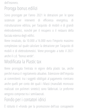
dell’esonero.
Proroga bonus edilizi
Sono prorogate per l’anno 2021 le detrazioni per le spese 
sostenute per interventi di efficienza energetica, di 
ristrutturazione edilizia, per l’acquisto di mobili e di grandi 
elettrodomestici, nonché per il recupero o il restauro della 
facciata esterna degli edifici.
Viene innalzato, da 10.000 a 16.000 euro l’importo massimo 
complessivo sul quale calcolare la detrazione per l’acquisto di 
mobili e di elettrodomestici. Viene prorogato a tutto il 2021 
anche il c.d. “bonus verde“.
Modificata la Plastic tax
Viene prorogata l’entrata in vigore della plastic tax, anche 
perché manca il regolamento attuativo. Estensione dell’imposta 
ai committenti: tra i soggetti obbligati al pagamento rientrano 
anche quelli per conto dei quali i Macsi (manufatti monouso 
realizzati con polimeri sintetici) sono fabbricati. Le preforme 
vengono comprese tra i semilavorati.
Fondo per i contatori idrici
È istituito il «Fondo per la promozione dell’uso consapevole 