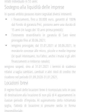
infatti individuato in 55 anni.
Sostegno alla liquidità delle imprese
In questo ambito possono essere segnalati diversi interventi:
i finanziamenti, fino a 30.000 euro, garantiti al 100% 
dal Fondo di garanzia Pmi, possono avere una durata di 
15 anni (in luogo dei 10 anni prima previsti);
l’intervento straordinario in garanzia di Sace viene 
prorogato fino al 30.06.2021;
vengono prorogate, dal 31.01.2021 al 30.06.2021, le 
moratorie concesse alle micro, piccole e medie imprese 
(le quali interessano, tra l’altro, anche i mutui e gli altri 
finanziamenti a rimborso rateale);
vengono sospesi, sino al 31.01.2021 i termini di scadenza 
relativi a vaglia cambiari, cambiali e altri titoli di credito che 
ricadono nel periodo 01.09.2020-31.01.2021.
Locazioni brevi
Il regime fiscali delle locazioni brevi è riconosciuto solo in caso 
di destinazione alla locazione di non più di 4 appartamenti in 
ciascun periodo d’imposta. Al superamento della richiamata 
soglia, l’attività di locazione si presume svolta in forma 
imprenditoriale.