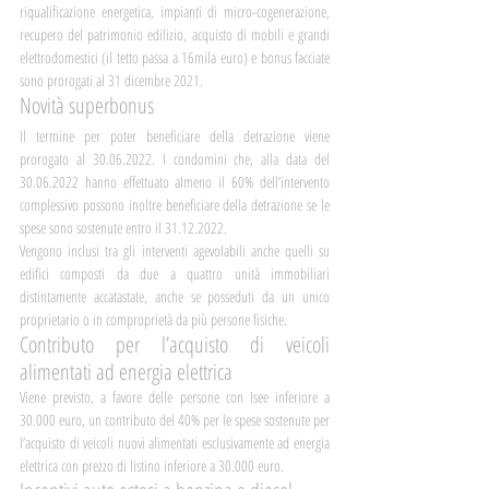
riqualificazione energetica, impianti di micro-cogenerazione, 
recupero del patrimonio edilizio, acquisto di mobili e grandi 
elettrodomestici (il tetto passa a 16mila euro) e bonus facciate 
sono prorogati al 31 dicembre 2021.
Novità superbonus
Il termine per poter beneficiare della detrazione viene 
prorogato al 30.06.2022. I condomini che, alla data del 
30.06.2022 hanno effettuato almeno il 60% dell’intervento 
complessivo possono inoltre beneficiare della detrazione se le 
spese sono sostenute entro il 31.12.2022.
Vengono inclusi tra gli interventi agevolabili anche quelli su 
edifici composti da due a quattro unità immobiliari 
distintamente accatastate, anche se posseduti da un unico 
proprietario o in comproprietà da più persone fisiche.
Contributo per l’acquisto di veicoli 
alimentati ad energia elettrica
Viene previsto, a favore delle persone con Isee inferiore a 
30.000 euro, un contributo del 40% per le spese sostenute per 
l’acquisto di veicoli nuovi alimentati esclusivamente ad energia 
elettrica con prezzo di listino inferiore a 30.000 euro.