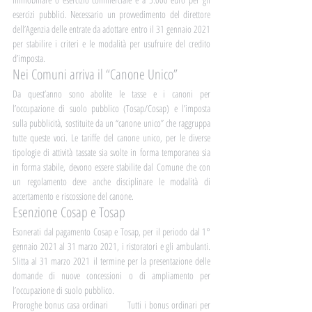
esercizi pubblici. Necessario un provvedimento del direttore 
dell’Agenzia delle entrate da adottare entro il 31 gennaio 2021 
per stabilire i criteri e le modalità per usufruire del credito 
d’imposta.
Nei Comuni arriva il “Canone Unico”	
Da quest’anno sono abolite le tasse e i canoni per 
l’occupazione di suolo pubblico (Tosap/Cosap) e l’imposta 
sulla pubblicità, sostituite da un “canone unico” che raggruppa 
tutte queste voci. Le tariffe del canone unico, per le diverse 
tipologie di attività tassate sia svolte in forma temporanea sia 
in forma stabile, devono essere stabilite dal Comune che con 
un regolamento deve anche disciplinare le modalità di 
accertamento e riscossione del canone.
Esenzione Cosap e Tosap
Esonerati dal pagamento Cosap e Tosap, per il periodo dal 1° 
gennaio 2021 al 31 marzo 2021, i ristoratori e gli ambulanti. 
Slitta al 31 marzo 2021 il termine per la presentazione delle 
domande di nuove concessioni o di ampliamento per 
l’occupazione di suolo pubblico.
Proroghe bonus casa ordinari	Tutti i bonus ordinari per 