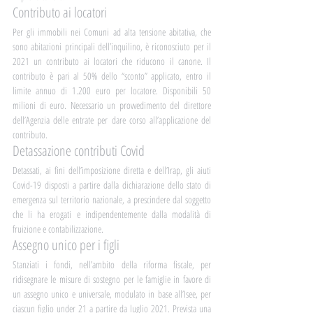
Contributo ai locatori
Per gli immobili nei Comuni ad alta tensione abitativa, che 
sono abitazioni principali dell’inquilino, è riconosciuto per il 
2021 un contributo ai locatori che riducono il canone. Il 
contributo è pari al 50% dello “sconto” applicato, entro il 
limite annuo di 1.200 euro per locatore. Disponibili 50 
milioni di euro. Necessario un provvedimento del direttore 
dell’Agenzia delle entrate per dare corso all’applicazione del 
contributo.
Detassazione contributi Covid	
Detassati, ai fini dell’imposizione diretta e dell’Irap, gli aiuti 
Covid-19 disposti a partire dalla dichiarazione dello stato di 
emergenza sul territorio nazionale, a prescindere dal soggetto 
che li ha erogati e indipendentemente dalla modalità di 
fruizione e contabilizzazione.
Assegno unico per i figli
Stanziati i fondi, nell’ambito della riforma fiscale, per 
ridisegnare le misure di sostegno per le famiglie in favore di 
un assegno unico e universale, modulato in base all’Isee, per 
ciascun figlio under 21 a partire da luglio 2021. Prevista una 