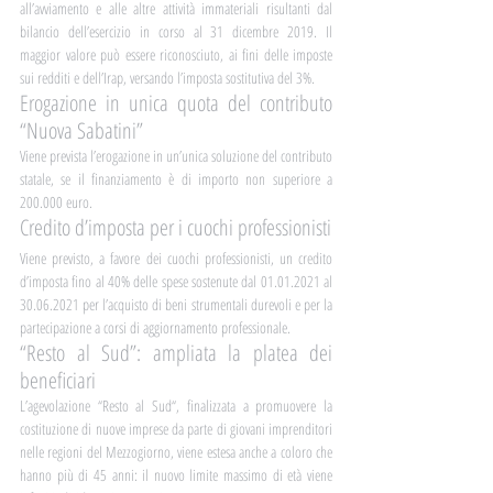
all’avviamento e alle altre attività immateriali risultanti dal 
bilancio dell’esercizio in corso al 31 dicembre 2019. Il 
maggior valore può essere riconosciuto, ai fini delle imposte 
sui redditi e dell’Irap, versando l’imposta sostitutiva del 3%.
Erogazione in unica quota del contributo 
“Nuova Sabatini”
Viene prevista l’erogazione in un’unica soluzione del contributo 
statale, se il finanziamento è di importo non superiore a 
200.000 euro.
Credito d’imposta per i cuochi professionisti
Viene previsto, a favore dei cuochi professionisti, un credito 
d’imposta fino al 40% delle spese sostenute dal 01.01.2021 al 
30.06.2021 per l’acquisto di beni strumentali durevoli e per la 
partecipazione a corsi di aggiornamento professionale.
“Resto al Sud”: ampliata la platea dei 
beneficiari
L’agevolazione “Resto al Sud“, finalizzata a promuovere la 
costituzione di nuove imprese da parte di giovani imprenditori 
nelle regioni del Mezzogiorno, viene estesa anche a coloro che 
hanno più di 45 anni: il nuovo limite massimo di età viene 