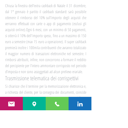
Chiusa la finestra dell’extra cashback di Natale il 31 dicembre, 
dal 1° gennaio è partito il cashback standard: sarà possibile 
ottenere il rimborso del 10% sull’importo degli acquisti che 
verranno effettuati con carte o app di pagamento (esclusi gli 
acquisti online).Ogni 6 mesi, con un minimo di 50 pagamenti, 
si otterrà il 10% dell'importo speso, fino a un massimo di 150 
euro a semestre (max 15 euro a operazione). Il super cashback 
premierà inoltre i 100mila contribuenti che avranno totalizzato 
il maggior numero di transazioni elettroniche nel semestre. I 
rimborsi attribuiti, infine, non concorrono a formare il reddito 
del percipiente per l’intero ammontare corrisposto nel periodo 
d’imposta e non sono assoggettati ad alcun prelievo erariale.
Trasmissione telematica dei corrispettivi
Si chiarisce che il termine per la memorizzazione elettronica e, 
a richiesta del cliente, per la consegna dei documenti, coincide 
con il momento di ultimazione dell’operazione. Viene differito 
al 01.07.2021 l’utilizzo dei sistemi evoluti d’incasso attraverso 
carte di debito, di credito e altre forme di pagamento 
elettronico.
Novità riguardano anche i profili sanzionatori.