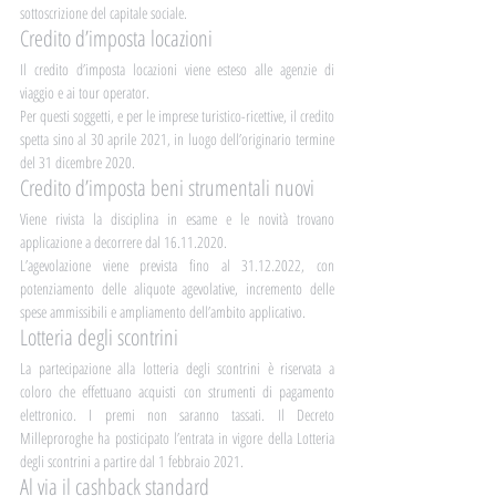
sottoscrizione del capitale sociale.
Credito d’imposta locazioni
Il credito d’imposta locazioni viene esteso alle agenzie di 
viaggio e ai tour operator.
Per questi soggetti, e per le imprese turistico-ricettive, il credito 
spetta sino al 30 aprile 2021, in luogo dell’originario termine 
del 31 dicembre 2020. 
Credito d’imposta beni strumentali nuovi
Viene rivista la disciplina in esame e le novità trovano 
applicazione a decorrere dal 16.11.2020.
L’agevolazione viene prevista fino al 31.12.2022, con 
potenziamento delle aliquote agevolative, incremento delle 
spese ammissibili e ampliamento dell’ambito applicativo.
Lotteria degli scontrini
La partecipazione alla lotteria degli scontrini è riservata a 
coloro che effettuano acquisti con strumenti di pagamento 
elettronico. I premi non saranno tassati. Il Decreto 
Milleproroghe ha posticipato l’entrata in vigore della Lotteria 
degli scontrini a partire dal 1 febbraio 2021.
Al via il cashback standard	