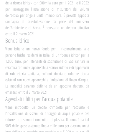
della risorsa idrica» con 500mila euro per il 2021 e il 2022 
per incoraggiare l’installazione di misuratori dei volumi 
dell’acqua per singola unità immobiliare. È prevista apposita 
campagna di sensibilizzazione da parte del ministero 
dell’Ambiente e di Arera. È necessario un decreto attuativo 
entro il 2 marzo 2021.
Bonus idrico	
Viene istituito un nuovo fondo per il riconoscimento, alle 
persone fisiche residenti in Italia, di un “bonus idrico” pari a 
1.000 euro, per interventi di sostituzione di vasi sanitari in 
ceramica con nuovi apparecchi a scarico ridotto e di apparecchi 
di rubinetteria sanitaria, soffioni doccia e colonne doccia 
esistenti con nuovi apparecchi a limitazione di flusso d’acqua. 
Le modalità saranno definite da un apposito decreto, da 
emanarsi entro il 2 marzo 2021.
Agevolati i filtri per l’acqua potabile
Viene introdotto un credito d’imposta per l’acquisto e 
l’installazione di sistemi di filtraggio di acqua potabile per 
ridurre il consumo di contenitori di plastica. Il bonus è pari al 
50% delle spese sostenute fino a mille euro per ciascuna unità 
immobiliare o esercizio commerciale e a 5.000 euro per gli 