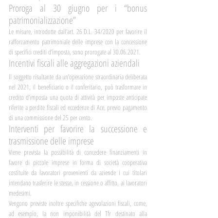
Proroga al 30 giugno per i “bonus 
patrimonializzazione”	
Le misure, introdotte dall’art. 26 D.L. 34/2020 per favorire il 
rafforzamento patrimoniale delle imprese con la concessione 
di specifici crediti d’imposta, sono prorogate al 30.06.2021.
Incentivi fiscali alle aggregazioni aziendali
Il soggetto risultante da un’operazione straordinaria deliberata 
nel 2021, il beneficiario o il conferitario, può trasformare in 
credito d’imposta una quota di attività per imposte anticipate 
riferite a perdite fiscali ed eccedenze di Ace, previo pagamento 
di una commissione del 25 per cento.
Interventi per favorire la successione e 
trasmissione delle imprese
Viene prevista la possibilità di concedere finanziamenti in 
favore di piccole imprese in forma di società cooperativa 
costituite da lavoratori provenienti da aziende i cui titolari 
intendano trasferire le stesse, in cessione o affitto, ai lavoratori 
medesimi.
Vengono previste inoltre specifiche agevolazioni fiscali, come, 
ad esempio, la non imponibilità del Tfr destinato alla 