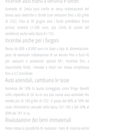
Incentivi auto estesi a benzina e diesel
Aumento di 2mila euro (mille se senza rottamazione) del 
bonus auto elettriche o ibride (con emissioni fino a 60 g/km 
di CO2). Fino al 30 giugno (ma i fondi potrebbero finire 
prima) incentivi (1.500 euro, più 2mila di sconto del 
venditore) anche nella fascia 61-135.
Incentivi anche per i furgoni
Bonus da 800 a 8.000 euro (in base a tipo di alimentazione, 
peso ed eventuale rottamazione di un veicolo fino a Euro 4) 
per autocarri e autoveicoli speciali M1. Incentivo fino a 
esaurimento fondi, riservato a mezzi con massa complessiva 
fino a 3,5 tonnellate.
Auto aziendali, cambiano le tasse
Aumenta del 10% la quota conteggiata come fringe benefit 
nello stipendio di chi ha in uso una nuova auto aziendale che 
emette più di 160 g/km di CO2: si passa dal 40% al 50% del 
costo chilometrico annuale nella fascia 161-190 e dal 50% al 
60% dai 191 in su.
Rivalutazione dei beni immateriali
Viene estesa la possibilità di rivalutare i beni di impresa anche 