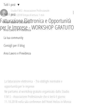
Tutti i post
Studio F.M.S - Associazione Professionale
Tutti i post
29 set 2018
Tempo di lettura: 1 min
Fatturazione Elettronica e Opportunità
Area Fiscale e Societaria
per le Imprese - WORKSHOP GRATUITO
Area Lavoro e Previdenza
La tua community
Consigli per il blog
Area Lavoro e Previdenza
La fatturazione elettronica  - Tra obblighi normativi e 
opportunità per le imprese
Ne parliamo al workshop gratuito organizzato dallo Studio 
F.M.S - Associazione Professionale che si terrà il giorno 
11.10.2018 nella sala conferenze dell'Hotel Helios in Monza