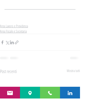
Per info e modalità di iscrizione
Area Lavoro e Previdenza
Area Fiscale e Societaria
Post recenti
Mostra tutti