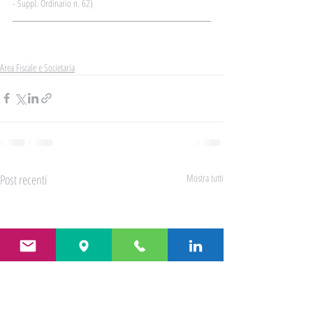
- Suppl. Ordinario n. 62) 
Leggi il documento
Area Fiscale e Societaria
Post recenti
Mostra tutti