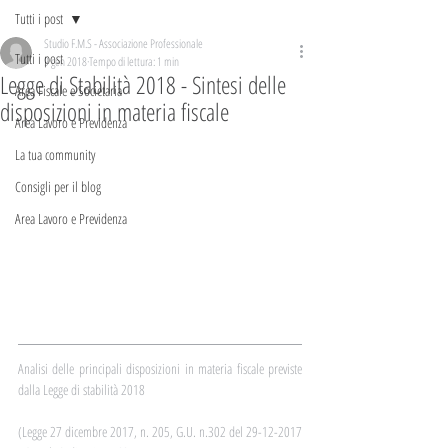
Tutti i post
Studio F.M.S - Associazione Professionale
Tutti i post
9 gen 2018
Tempo di lettura: 1 min
Legge di Stabilità 2018 - Sintesi delle
Area Fiscale e Societaria
disposizioni in materia fiscale
Area Lavoro e Previdenza
La tua community
Consigli per il blog
Area Lavoro e Previdenza
Analisi delle principali disposizioni in materia fiscale previste 
dalla Legge di stabilità 2018
(Legge 27 dicembre 2017, n. 205, G.U. n.302 del 29-12-2017 